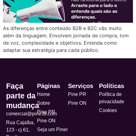
As diferenças entre conteúdo B2B e B2C vão muito
além da linguagem. Envolvem jornada de compra, tom
de voz, complexidade e objetivos. Entenda como
adaptar sua estratégia para cada público.
Faça
Páginas
Serviços
Políticas
parte da
Home
Pine PR
Política de
privacidade
Sobre
Pine ON
mudança
Cookies
Pine PR
comercial@pine.br.com
Pine ON
Rua Cajaíba,
Seja um Piner
123 - cj 61,