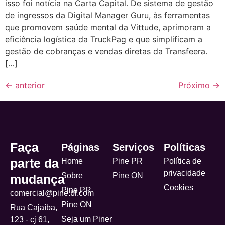
isso foi notícia na Carta Capital. De sistema de gestão
de ingressos da Digital Manager Guru, às ferramentas
que promovem saúde mental da Vittude, aprimoram a
eficiência logística da TruckPag e que simplificam a
gestão de cobranças e vendas diretas da Transfeera.
[…]
←
anterior
Próximo
→
Faça
Páginas
Serviços
Políticas
parte da
Home
Pine PR
Política de
privacidade
Sobre
Pine ON
mudança
Cookies
Pine PR
comercial@pine.br.com
Pine ON
Rua Cajaíba,
Seja um Piner
123 - cj 61,