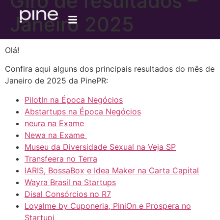
Giro de resultados –
Janeiro 2025
Olá!
Confira aqui alguns dos principais resultados do mês de
Janeiro de 2025 da PinePR:
PilotIn na Época Negócios
Abstartups na Época Negócios
neura na Exame
Newa na Exame
Museu da Diversidade Sexual na Veja SP
Transfeera no Terra
IARIS, BossaBox e Idea Maker na Carta Capital
Wayra Brasil na Startups
Disal Consórcios no R7
Loyalme by Cuponeria, PiniOn e Prospera no
Startupi