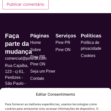
Alternative:
Faça
Páginas
Serviços
Políticas
parte da
Home
Pine PR
Política de
privacidade
Sobre
Pine ON
mudança
Cookies
Pine PR
comercial@pine.br.com
Pine ON
Rua Cajaíba,
Seja um Piner
123 - cj 61,
Perdizes -
Contato
São Paulo -
SP
Editar Consentimento
Para fornecer as melhores experiências, usamos tecnologias como
cookies para armazenar e/ou acessar informações do dispositivo. O