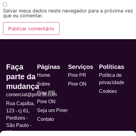
Salvar meus dados neste navegador para a próxima vez
que eu comentar.
Alternative:
Faça
Páginas
Serviços
Políticas
parte da
Home
Pine PR
Política de
privacidade
Sobre
Pine ON
mudança
Cookies
Pine PR
comercial@pine.br.com
Pine ON
Rua Cajaíba,
Seja um Piner
123 - cj 61,
Perdizes -
Contato
São Paulo -
SP