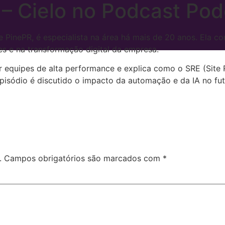
– Cielo no Podcast Pod
nte PinePR, é especialista na área há mais de 20 anos. Ela 
es e na transformação digital da empresa.
r equipes de alta performance e explica como o SRE (Site Re
episódio é discutido o impacto da automação e da IA no fu
.
Campos obrigatórios são marcados com
*