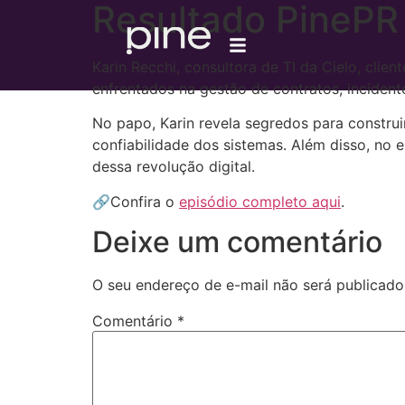
Resultado PinePR 
Karin Recchi, consultora de TI da Cielo, clie
enfrentados na gestão de contratos, incident
No papo, Karin revela segredos para construi
confiabilidade dos sistemas. Além disso, no 
dessa revolução digital.
🔗
Confira o
episódio completo aqui
.
Deixe um comentário
O seu endereço de e-mail não será publicado
Comentário
*