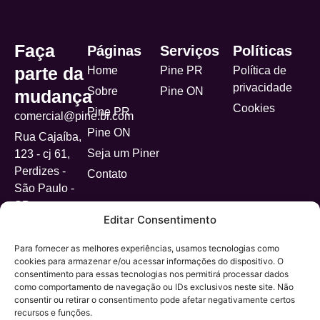
Faça
Páginas
Serviços
Políticas
parte da
Home
Pine PR
Política de
privacidade
Sobre
Pine ON
mudança
Cookies
Pine PR
comercial@pine.br.com
Pine ON
Rua Cajaíba,
Seja um Piner
123 - cj 61,
Perdizes -
Contato
São Paulo -
SP
Editar Consentimento
Para fornecer as melhores experiências, usamos tecnologias como
cookies para armazenar e/ou acessar informações do dispositivo. O
Dev. por
© Copyright 2025. Pine pr
InCraft
consentimento para essas tecnologias nos permitirá processar dados
como comportamento de navegação ou IDs exclusivos neste site. Não
consentir ou retirar o consentimento pode afetar negativamente certos
recursos e funções.