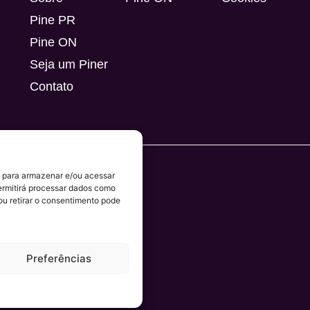
Pine PR
Pine ON
Seja um Piner
Contato
s para armazenar e/ou acessar
ermitirá processar dados como
u retirar o consentimento pode
Dev. por
InCraft
Preferências