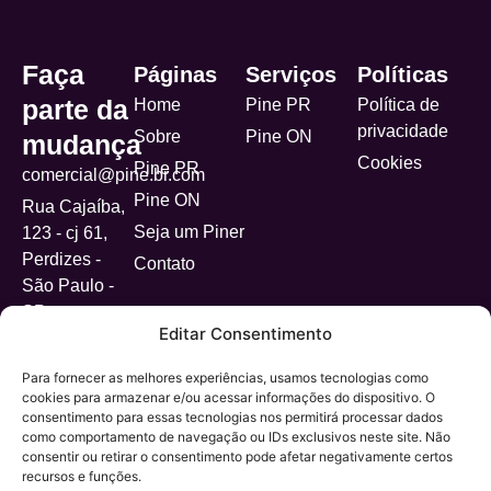
Faça
Páginas
Serviços
Políticas
parte da
Home
Pine PR
Política de
privacidade
Sobre
Pine ON
mudança
Cookies
Pine PR
comercial@pine.br.com
Pine ON
Rua Cajaíba,
Seja um Piner
123 - cj 61,
Perdizes -
Contato
São Paulo -
SP
Editar Consentimento
Para fornecer as melhores experiências, usamos tecnologias como
cookies para armazenar e/ou acessar informações do dispositivo. O
Dev. por
© Copyright 2025. Pine pr
InCraft
consentimento para essas tecnologias nos permitirá processar dados
como comportamento de navegação ou IDs exclusivos neste site. Não
consentir ou retirar o consentimento pode afetar negativamente certos
recursos e funções.