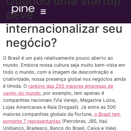
Quando uma startup
deve
internacionalizar seu
negócio?
O Brasil é um país relativamente pouco aberto ao
mundo. Embora nossa cultura seja muito bem-vista em
todo o mundo, com a imagem de descontração e
criatividade, nossa presença global nos negócios ainda
é tímida. O
ranking das 250 maiores empresas de
varejo do mundo
, por exemplo, tem apenas 4
companhias nacionais (Via Varejo, Magazine Luiza,
Lojas Americanas e Raia Drogasil). Já entre as 500
maiores companhias globais da Fortune,
o Brasil tem
somente 7 representantes
(Petrobras, JBS, Itaú
Unibanco, Bradesco, Banco do Brasil, Caixa e Vale).