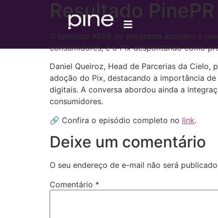
Resultado PinePR
O episódio #028 do programa abordou a revo
consumidores, e o Pix despontando como pr
Daniel Queiroz, Head de Parcerias da Cielo, 
adoção do Pix, destacando a importância de 
digitais. A conversa abordou ainda a integra
consumidores.
🔗 Confira o episódio completo no
link
.
Deixe um comentário
O seu endereço de e-mail não será publicado
Comentário
*