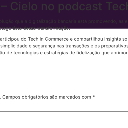
 – Cielo no podcast Te
lução que a digitalização bancária está promovendo, as 
otagonista dessa transformação.
participou do Tech in Commerce e compartilhou insights so
simplicidade e segurança nas transações e os preparativo
ção de tecnologias e estratégias de fidelização que aprim
.
Campos obrigatórios são marcados com
*