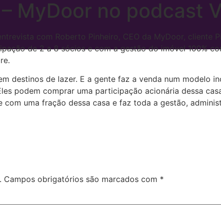
 – MyDoor no podcast 
entrevista com Roberto Pinheiro, CEO da MyDoor, cliente
ipação de 2 a 8 sócios e com a gestão do imóvel 100% co
bre.
 em destinos de lazer. E a gente faz a venda num modelo 
Eles podem comprar uma participação acionária dessa casa,
 com uma fração dessa casa e faz toda a gestão, administ
.
Campos obrigatórios são marcados com
*