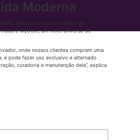
Vida Moderna
 PinePR, abordou um novo modelo de
nfiada à MyDoor, um novo universo de
inovador, onde nossos clientes compram uma
 e pode fazer uso exclusivo e alternado
ração, curadoria e manutenção dela”, explica