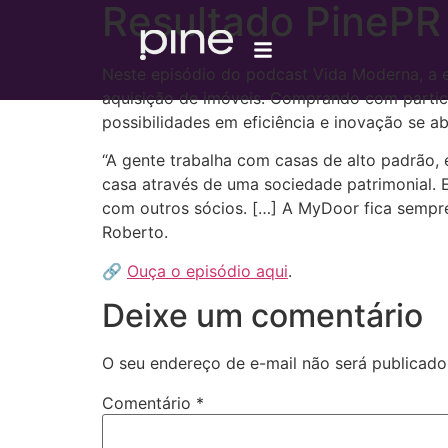
Resultado PinePR
Neste episódio do podcast Vida Moderna, a 
aquisição de imóveis. Comprando com partic
possibilidades em eficiência e inovação se a
“A gente trabalha com casas de alto padrão,
casa através de uma sociedade patrimonial. 
com outros sócios. […] A MyDoor fica sempre
Roberto.
🔗
Ouça o episódio aqui
.
Deixe um comentário
O seu endereço de e-mail não será publicado
Comentário
*